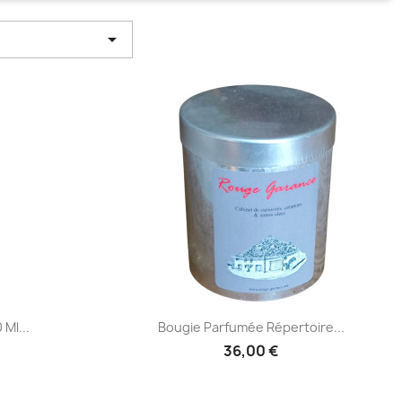

de
Aperçu rapide

Ml...
Bougie Parfumée Répertoire...
36,00 €