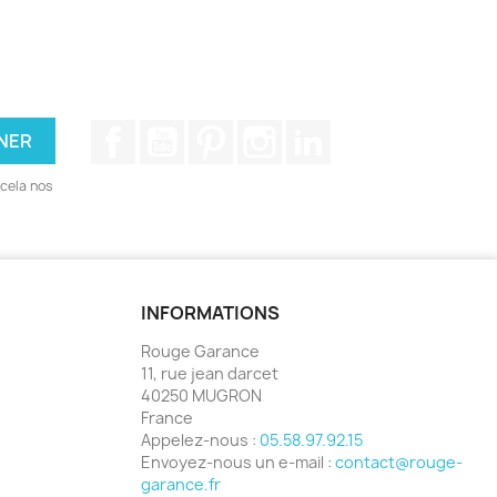
Facebook
YouTube
Pinterest
Instagram
LinkedIn
cela nos
INFORMATIONS
Rouge Garance
11, rue jean darcet
40250 MUGRON
France
Appelez-nous :
05.58.97.92.15
Envoyez-nous un e-mail :
contact@rouge-
garance.fr