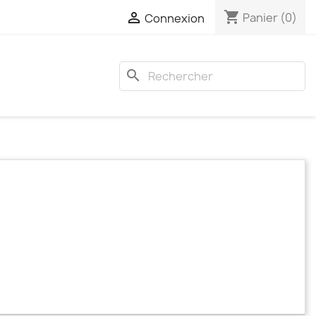
shopping_cart

Panier
(0)
Connexion
search