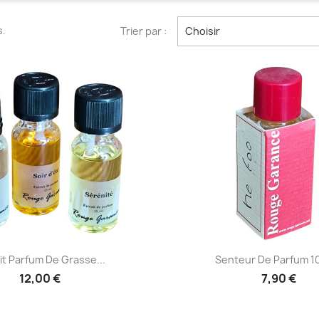
s.
Trier par :
Choisir
Aperçu rapide
Aperçu rapi


it Parfum De Grasse...
Senteur De Parfum 10 
12,00 €
7,90 €