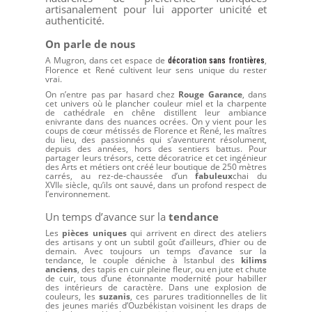
artisanalement pour lui apporter unicité et
authenticité.
On parle de nous
A Mugron, dans cet espace de
,
décoration sans frontières
Florence et René cultivent leur sens unique du rester
vrai.
On n’entre pas par hasard chez
Rouge Garance
, dans
cet univers où le plancher couleur miel et la charpente
de cathédrale en chêne distillent leur ambiance
enivrante dans des nuances ocrées. On y vient pour les
coups de cœur métissés de Florence et René, les maîtres
du lieu, des passionnés qui s’aventurent résolument,
depuis des années, hors des sentiers battus. Pour
partager leurs trésors, cette décoratrice et cet ingénieur
des Arts et métiers ont créé leur boutique de 250 mètres
carrés, au rez-de-chaussée d’un
fabuleux
chai du
XVII
siècle, qu’ils ont sauvé, dans un profond respect de
e
l’environnement.
Un temps d’avance sur la
tendance
Les
pièces uniques
qui arrivent en direct des ateliers
des artisans y ont un subtil goût d’ailleurs, d’hier ou de
demain. Avec toujours un temps d’avance sur la
tendance, le couple déniche à Istanbul des
kilims
anciens
, des tapis en cuir pleine fleur, ou en jute et chute
de cuir, tous d’une étonnante modernité pour habiller
des intérieurs de caractère. Dans une explosion de
couleurs, les
suzanis
, ces parures traditionnelles de lit
des jeunes mariés d’Ouzbékistan voisinent les draps de