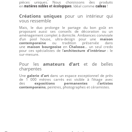
pièces uniques. Nous choisissons des produits
en
. Idéal comme
!
matières nobles et écologiques
cadeau
Créations uniques
pour un intérieur qui
vous ressemble
Mais, le duo prolonge le partage du bon goût en
proposant aussi ses conseils de décoration ou un
aménagement complet à domicile. Ambiances conviviale
d’un pool house, ultra-design pour une
maison
contemporaine
ou tradition préservée dans
une
maison bourgeoise
en
Chalosse
... un seul credo
pour ces spécialistes de l’
architecture d’intérieur
: le
sur-mesure.
Pour les
amateurs d’art
et de belles
charpentes
Une
galerie d’art
dans un espace exceptionnel de près
de 1 000 mètres carrés est visible à l’étage avec
des
expositions permanentes
d’
artistes
contemporains
, peintres, photographes et céramistes.