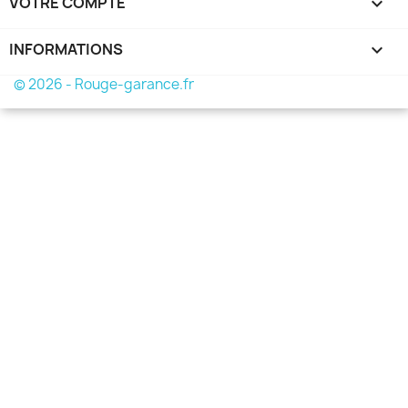
VOTRE COMPTE

INFORMATIONS
keyboard_arrow_down
© 2026 - Rouge-garance.fr