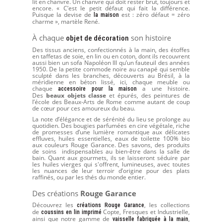
lit en chanvre. Un chanvre qui doit rester brut, toujours et
encore. « C’est le petit défaut qui fait la différence.
Puisque la devise de
est : zéro défaut = zéro
la maison
charme », martèle René.
À chaque
son histoire
objet de décoration
Des tissus anciens, confectionnés à la main, des étoffes
en taffetas de soie, en lin ou en coton, dont ils recouvrent
aussi bien un sofa Napoléon III qu’un fauteuil des années
1950. De la petite commode noire au canapé qui semble
sculpté dans les branches, découverts au Brésil, à la
méridienne en béton lissé, ici, chaque meuble ou
chaque
a une histoire.
accessoire pour la maison
Des
beaux objets classe
et épurés, des peintures de
l’école des Beaux-Arts de Rome comme autant de coup
de cœur pour ces amoureux du beau.
La note d’élégance et de sérénité du lieu se prolonge au
quotidien. Des bougies parfumées en cire végétale, riche
de promesses d’une lumière romantique aux délicates
effluves, huiles essentielles, eaux de toilette 100% bio
aux couleurs Rouge Garance. Des savons, des produits
de soins indispensables au bien-être dans la salle de
bain. Quant aux gourmets, ils se laisseront séduire par
les huiles vierges qui s'offrent, lumineuses, avec toutes
les nuances de leur terroir d’origine pour des plats
raffinés, ou par les thés du monde entier.
Des créations
Rouge Garance
Découvrez les
, les collections
créations Rouge Garance
de
Copte, Fresques et Industrielle,
coussins en lin imprimé
ainsi que notre gamme de
,
vaisselle fabriquée à la main