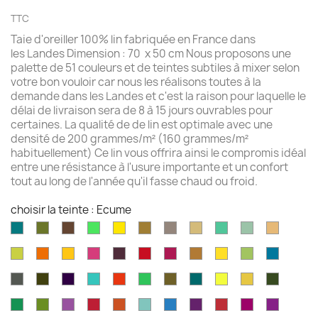
TTC
Taie d'oreiller 100% lin fabriquée en France dans
les Landes Dimension : 70 x 50 cm Nous proposons une
palette de 51 couleurs et de teintes subtiles à mixer selon
votre bon vouloir car nous les réalisons toutes à la
demande dans les Landes et c'est la raison pour laquelle le
délai de livraison sera de 8 à 15 jours ouvrables pour
certaines. La qualité de de lin est optimale avec une
densité de 200 grammes/m² (160 grammes/m²
habituellement) Ce lin vous offrira ainsi le compromis idéal
entre une résistance à l'usure importante et un confort
tout au long de l'année qu'il fasse chaud ou froid.
choisir la teinte : Ecume
Aqua
Avocat
Brazilnut
Vert
Jaune
Bronze
Acier
Camel
Vert
Celadon
Chamoi
marine
brillant
brillant
brossé
Iles
Chartreuse
Orange
Jaune
Fruits
Aubergine
Rouge
Rouge
Brun
Jaune
Pomme
Mer
Cayman
profond
profond
du
feu
fushia
doré
doré
Granny
grecqu
Gris
Brun
Violet
Vert
Rouge
Vert
Kaki
Kingfisher
Jaune
Marigold
Vert
Dragon
fusil
havane
impérial
jade
jungle
Kelly
blue
citron
mousse
Vert
Feuille
Orchidée
Rouge
Rouge
Parakeet
Bleu
Prune
Rouge
Framboise
Rouge