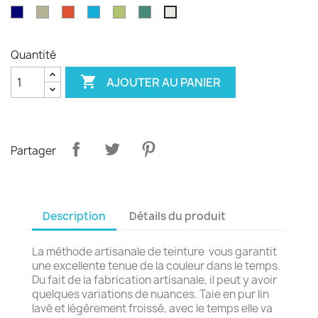
émeraude
d'olvier
sang
pagode
paon
Garance
violet
Bleu
Gris
Tangerine
Turquoise
Wasabi
Yucca
Ecume
de
royal
safari
boeuf
Quantité

AJOUTER AU PANIER
Partager
Description
Détails du produit
La méthode artisanale de teinture vous garantit
une excellente tenue de la couleur dans le temps.
Du fait de la fabrication artisanale, il peut y avoir
quelques variations de nuances. Taie en pur lin
lavé et légèrement froissé, avec le temps elle va