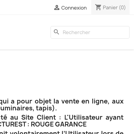
shopping_cart

Panier
(0)
Connexion
search
ui a pour objet la vente en ligne, aux
luminaires, tapis).
 au Site Client : L'Utilisateur ayant
TRUCTUREST : ROUGE GARANCE
 volontairement l’Utilisateur lors de