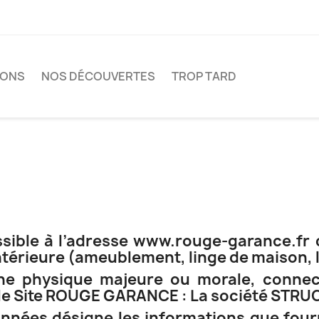
IONS
NOS DÉCOUVERTES
TROP TARD
sible à l’adresse www.rouge-garance.fr q
intérieure (ameublement, linge de maison, 
nne physique majeure ou morale, connecté
ur le Site ROUGE GARANCE : La société S
nées désigne les informations que fournit