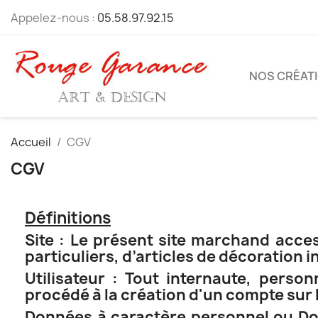
Appelez-nous :
05.58.97.92.15
NOS CRÉAT
Accueil
CGV
CGV
Définitions
Site : Le présent site marchand acces
particuliers, d’articles de décoration 
Utilisateur : Tout internaute, perso
procédé à la création d'un compte s
Données à caractère personnel ou Don