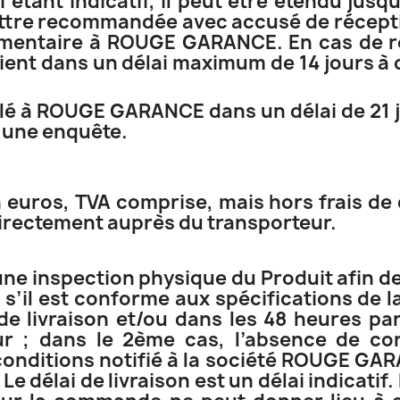
ai étant indicatif, il peut être étendu jus
 lettre recommandée avec accusé de récept
émentaire à ROUGE GARANCE. En cas de r
ent dans un délai maximum de 14 jours à 
nalé à ROUGE GARANCE dans un délai de 21 j
 une enquête.
n euros, TVA comprise, mais hors frais de 
 directement auprès du transporteur.
a une inspection physique du Produit afin de
’il est conforme aux spécifications de l
de livraison et/ou dans les 48 heures pa
eur ; dans le 2ème cas, l’absence de con
ditions notifié à la société ROUGE GARAN
e délai de livraison est un délai indicati