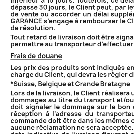
inférieur à 15 jours. Toutefois, ce dél
dépasse 30 jours, le Client peut, par
de vente ou accorder un délai suppl
GARANCE s’engage à rembourser le Cli
de résolution.
Tout retard de livraison doit être sig
permettre au transporteur d'effectuer
Frais de douane
Les prix des produits sont indiqués e
charge du Client, qui devra les régler
*Suisse, Belgique et Grande Bretagne
Lors de la livraison, le Client réaliser
dommages au titre du transport et/ou s
doit signaler le dommage sur le bon 
réception à l’adresse du transport
commande doit être dans les mêmes con
aucune réclamation ne sera acceptée. L