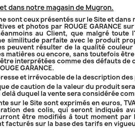
e et dans notre magasin de Mugron.
gne sont ceux présentés sur le Site et dan
iptives et photos par ROUGE GARANCE sur 
nmoins au Client, que malgré toute l'at
 similitude parfaite avec le produit pr
s peuvent résulter de la qualité couleur 
des matières ou encore, sans toutefois être
être interprétées comme des défauts de co
e ROUGE GARANCE.
sse et irrévocable de la description des 
ue de caution de la valeur du produit sera 
u delà duquel la vente sera considérée com
ente sur le Site sont exprimés en euros, T
aration des colis, qui seront indiqués av
urront être modifiés à tout moment pa
nt facturés sur la base des tarifs en vigu