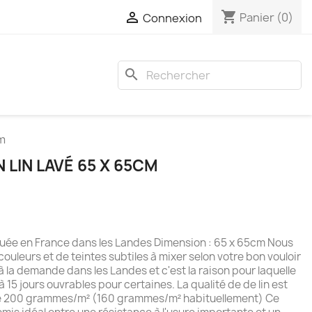
shopping_cart

Panier
(0)
Connexion
search
cm
N LIN LAVÉ 65 X 65CM
riquée en France dans les Landes Dimension : 65 x 65cm Nous
ouleurs et de teintes subtiles à mixer selon votre bon vouloir
 à la demande dans les Landes et c'est la raison pour laquelle
 à 15 jours ouvrables pour certaines. La qualité de de lin est
de 200 grammes/m² (160 grammes/m² habituellement) Ce