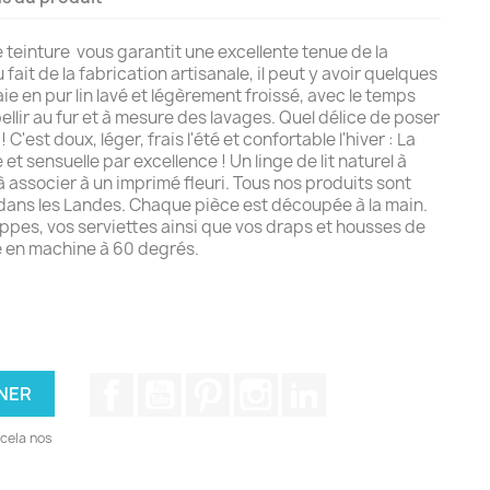
 teinture vous garantit une excellente tenue de la
fait de la fabrication artisanale, il peut y avoir quelques
ie en pur lin lavé et légèrement froissé, avec le temps
bellir au fur et à mesure des lavages. Quel délice de poser
! C'est doux, léger, frais l'été et confortable l'hiver : La
 et sensuelle par excellence ! Un linge de lit naturel à
 à associer à un imprimé fleuri. Tous nos produits sont
s dans les Landes. Chaque pièce est découpée à la main.
ppes, vos serviettes ainsi que vos draps et housses de
 en machine à 60 degrés.
Facebook
YouTube
Pinterest
Instagram
LinkedIn
cela nos