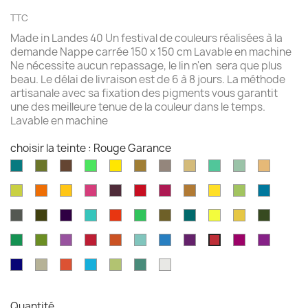
TTC
Made in Landes 40 Un festival de couleurs réalisées à la
demande Nappe carrée 150 x 150 cm Lavable en machine
Ne nécessite aucun repassage, le lin n'en sera que plus
beau. Le délai de livraison est de 6 à 8 jours. La méthode
artisanale avec sa fixation des pigments vous garantit
une des meilleure tenue de la couleur dans le temps.
Lavable en machine
choisir la teinte : Rouge Garance
Aqua
Avocat
Brazilnut
Vert
Jaune
Bronze
Acier
Camel
Vert
Celadon
Chamoi
marine
brillant
brillant
brossé
Iles
Chartreuse
Orange
Jaune
Fruits
Aubergine
Rouge
Rouge
Brun
Jaune
Pomme
Mer
Cayman
profond
profond
du
feu
fushia
doré
doré
Granny
grecqu
Gris
Brun
Violet
Vert
Rouge
Vert
Kaki
Kingfisher
Jaune
Marigold
Vert
Dragon
fusil
havane
impérial
jade
jungle
Kelly
blue
citron
mousse
Vert
Feuille
Orchidée
Rouge
Rouge
Parakeet
Bleu
Prune
Framboise
Rouge
Rouge
émeraude
d'olvier
sang
pagode
paon
violet
Garance
Bleu
Gris
Tangerine
Turquoise
Wasabi
Yucca
Ecume
de
royal
safari
boeuf
Quantité