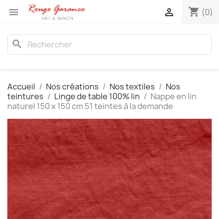
shopping_cart


(0)
search
Accueil
Nos créations
Nos textiles
Nos
teintures
Linge de table 100% lin
Nappe en lin
naturel 150 x 150 cm 51 teintes à la demande