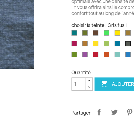
optimale avec une densité 
lin vous offrira ainsi le comp
confort tout au long de l'anné
choisir la teinte : Gris fusil
Aqua
Avocat
Brazilnut
Vert
Jaune
B
marine
brillant
brillant
Rouge
Brun
Jaune
Pomme
Mer
Gr
fushia
doré
doré
Granny
grecq
fu
Feuille
Orchidée
Rouge
Rouge
Parake
B
d'olvier
sang
pagode
p
de
Quantité
boeuf

AJOUTER
Partager