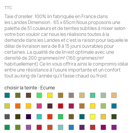
TTC
Taie d'oreiller 100% lin fabriquée en France dans
les Landes Dimension : 65 x 65cm Nous proposons une
palette de 51 couleurs et de teintes subtiles à mixer selon
votre bon vouloir car nous les réalisons toutes à la
demande dans les Landes et c'est la raison pour laquelle le
délai de livraison sera de 8 à 15 jours ouvrables pour
certaines. La qualité de de lin est optimale avec une
densité de 200 grammes/m² (160 grammes/m²
habituellement) Ce lin vous offrira ainsi le compromis idéal
entre une résistance à l'usure importante et un confort
tout au long de l'année qu'il fasse chaud ou froid.
choisir la teinte : Ecume
Aqua
Avocat
Brazilnut
Vert
Jaune
Bronze
Acier
Camel
Vert
Celadon
Chamoi
marine
brillant
brillant
brossé
Iles
Chartreuse
Orange
Jaune
Fruits
Aubergine
Rouge
Rouge
Brun
Jaune
Pomme
Mer
Cayman
profond
profond
du
feu
fushia
doré
doré
Granny
grecqu
Gris
Brun
Violet
Vert
Rouge
Vert
Kaki
Kingfisher
Jaune
Marigold
Vert
Dragon
fusil
havane
impérial
jade
jungle
Kelly
blue
citron
mousse
Vert
Feuille
Orchidée
Rouge
Rouge
Parakeet
Bleu
Prune
Rouge
Framboise
Rouge