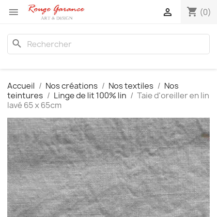
shopping_cart


(0)
search
Accueil
Nos créations
Nos textiles
Nos
teintures
Linge de lit 100% lin
Taie d'oreiller en lin
lavé 65 x 65cm