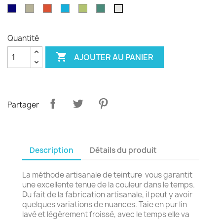
émeraude
d'olvier
sang
pagode
paon
Garance
violet
Bleu
Gris
Tangerine
Turquoise
Wasabi
Yucca
Ecume
de
royal
safari
boeuf
Quantité

AJOUTER AU PANIER
Partager
Description
Détails du produit
La méthode artisanale de teinture vous garantit
une excellente tenue de la couleur dans le temps.
Du fait de la fabrication artisanale, il peut y avoir
quelques variations de nuances. Taie en pur lin
lavé et légèrement froissé, avec le temps elle va