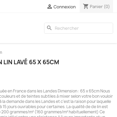
shopping_cart

Panier
(0)
Connexion
search
cm
N LIN LAVÉ 65 X 65CM
riquée en France dans les Landes Dimension : 65 x 65cm Nous
ouleurs et de teintes subtiles à mixer selon votre bon vouloir
 à la demande dans les Landes et c'est la raison pour laquelle
 à 15 jours ouvrables pour certaines. La qualité de de lin est
de 200 grammes/m² (160 grammes/m² habituellement) Ce