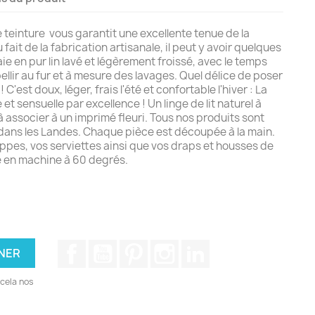
 teinture vous garantit une excellente tenue de la
fait de la fabrication artisanale, il peut y avoir quelques
ie en pur lin lavé et légèrement froissé, avec le temps
bellir au fur et à mesure des lavages. Quel délice de poser
! C'est doux, léger, frais l'été et confortable l'hiver : La
 et sensuelle par excellence ! Un linge de lit naturel à
 à associer à un imprimé fleuri. Tous nos produits sont
s dans les Landes. Chaque pièce est découpée à la main.
ppes, vos serviettes ainsi que vos draps et housses de
 en machine à 60 degrés.
Facebook
YouTube
Pinterest
Instagram
LinkedIn
cela nos