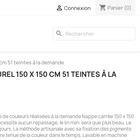
shopping_cart

Panier
(0)
Connexion
search
 cm 51 teintes à la demande
REL 150 X 150 CM 51 TEINTES À LA
l de couleurs réalisées à la demande Nappe carrée 150 x 150
essite aucun repassage, le lin n'en sera que plus beau. Le
 8 jours. La méthode artisanale avec sa fixation des pigments
ure tenue de la couleur dans le temps. Lavable en machine