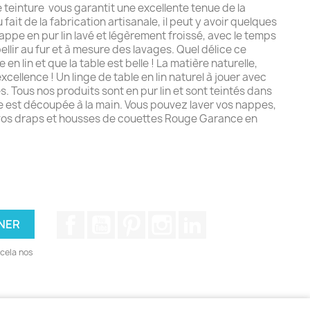
 teinture vous garantit une excellente tenue de la
fait de la fabrication artisanale, il peut y avoir quelques
ppe en pur lin lavé et légèrement froissé, avec le temps
bellir au fur et à mesure des lavages. Quel délice ce
n lin et que la table est belle ! La matière naturelle,
xcellence ! Un linge de table en lin naturel à jouer avec
s. Tous nos produits sont en pur lin et sont teintés dans
 est découpée à la main. Vous pouvez laver vos nappes,
 vos draps et housses de couettes Rouge Garance en
Facebook
YouTube
Pinterest
Instagram
LinkedIn
cela nos