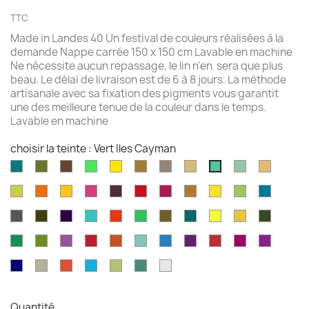
TTC
Made in Landes 40 Un festival de couleurs réalisées à la
demande Nappe carrée 150 x 150 cm Lavable en machine
Ne nécessite aucun repassage, le lin n'en sera que plus
beau. Le délai de livraison est de 6 à 8 jours. La méthode
artisanale avec sa fixation des pigments vous garantit
une des meilleure tenue de la couleur dans le temps.
Lavable en machine
choisir la teinte : Vert Iles Cayman
Aqua
Avocat
Brazilnut
Vert
Jaune
Bronze
Acier
Camel
Celadon
Chamoi
Vert
marine
brillant
brillant
brossé
Iles
Chartreuse
Orange
Jaune
Fruits
Aubergine
Rouge
Rouge
Brun
Jaune
Pomme
Mer
Cayman
profond
profond
du
feu
fushia
doré
doré
Granny
grecqu
Gris
Brun
Violet
Vert
Rouge
Vert
Kaki
Kingfisher
Jaune
Marigold
Vert
Dragon
fusil
havane
impérial
jade
jungle
Kelly
blue
citron
mousse
Vert
Feuille
Orchidée
Rouge
Rouge
Parakeet
Bleu
Prune
Rouge
Framboise
Rouge
émeraude
d'olvier
sang
pagode
paon
Garance
violet
Bleu
Gris
Tangerine
Turquoise
Wasabi
Yucca
Ecume
de
royal
safari
boeuf
Quantité