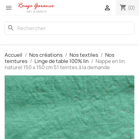
shopping_cart


(0)
search
Accueil
Nos créations
Nos textiles
Nos
teintures
Linge de table 100% lin
Nappe en lin
naturel 150 x 150 cm 51 teintes à la demande