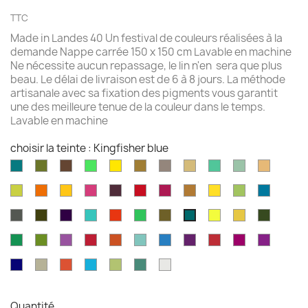
TTC
Made in Landes 40 Un festival de couleurs réalisées à la
demande Nappe carrée 150 x 150 cm Lavable en machine
Ne nécessite aucun repassage, le lin n'en sera que plus
beau. Le délai de livraison est de 6 à 8 jours. La méthode
artisanale avec sa fixation des pigments vous garantit
une des meilleure tenue de la couleur dans le temps.
Lavable en machine
choisir la teinte : Kingfisher blue
Aqua
Avocat
Brazilnut
Vert
Jaune
Bronze
Acier
Camel
Vert
Celadon
Chamoi
marine
brillant
brillant
brossé
Iles
Chartreuse
Orange
Jaune
Fruits
Aubergine
Rouge
Rouge
Brun
Jaune
Pomme
Mer
Cayman
profond
profond
du
feu
fushia
doré
doré
Granny
grecqu
Gris
Brun
Violet
Vert
Rouge
Vert
Kaki
Jaune
Marigold
Vert
Kingfisher
Dragon
fusil
havane
impérial
jade
jungle
Kelly
citron
mousse
blue
Vert
Feuille
Orchidée
Rouge
Rouge
Parakeet
Bleu
Prune
Rouge
Framboise
Rouge
émeraude
d'olvier
sang
pagode
paon
Garance
violet
Bleu
Gris
Tangerine
Turquoise
Wasabi
Yucca
Ecume
de
royal
safari
boeuf
Quantité