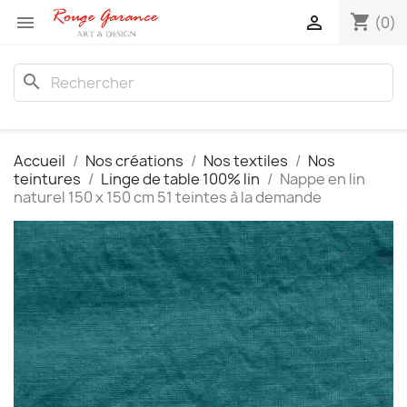
shopping_cart


(0)
search
Accueil
Nos créations
Nos textiles
Nos
teintures
Linge de table 100% lin
Nappe en lin
naturel 150 x 150 cm 51 teintes à la demande