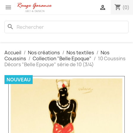
shopping_cart


(0)
search
Accueil
Nos créations
Nos textiles
Nos
Coussins
Collection "Belle Epoque"
10 Coussins
Décors "Belle Epoque" série de 10 (3/4)
NOUVEAU