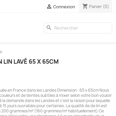
shopping_cart

Panier
(0)
Connexion
search
cm
N LIN LAVÉ 65 X 65CM
riquée en France dans les Landes Dimension : 65 x 65cm Nous
ouleurs et de teintes subtiles à mixer selon votre bon vouloir
 à la demande dans les Landes et c'est la raison pour laquelle
 à 15 jours ouvrables pour certaines. La qualité de de lin est
de 200 grammes/m² (160 grammes/m² habituellement) Ce