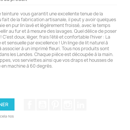
 teinture vous garantit une excellente tenue de la
fait de la fabrication artisanale, il peut y avoir quelques
ie en pur lin lavé et légèrement froissé, avec le temps
bellir au fur et à mesure des lavages. Quel délice de poser
! C'est doux, léger, frais l'été et confortable l'hiver : La
 et sensuelle par excellence ! Un linge de lit naturel à
 à associer à un imprimé fleuri. Tous nos produits sont
s dans les Landes. Chaque pièce est découpée à la main.
ppes, vos serviettes ainsi que vos draps et housses de
 en machine à 60 degrés.
Facebook
YouTube
Pinterest
Instagram
LinkedIn
cela nos