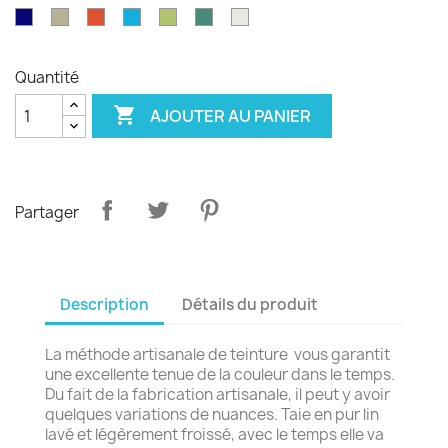
émeraude
d'olvier
sang
pagode
paon
Garance
violet
Bleu
Gris
Tangerine
Turquoise
Wasabi
Yucca
Ecume
de
royal
safari
boeuf
Quantité

AJOUTER AU PANIER
Partager
Description
Détails du produit
La méthode artisanale de teinture vous garantit
une excellente tenue de la couleur dans le temps.
Du fait de la fabrication artisanale, il peut y avoir
quelques variations de nuances. Taie en pur lin
lavé et légèrement froissé, avec le temps elle va