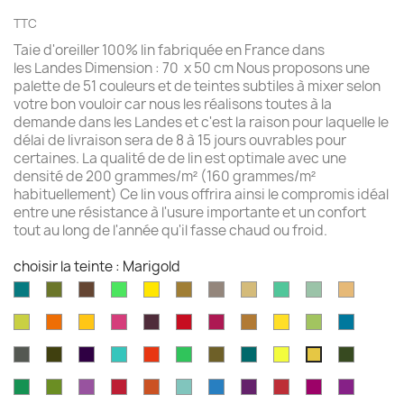
TTC
Taie d'oreiller 100% lin fabriquée en France dans
les Landes Dimension : 70 x 50 cm Nous proposons une
palette de 51 couleurs et de teintes subtiles à mixer selon
votre bon vouloir car nous les réalisons toutes à la
demande dans les Landes et c'est la raison pour laquelle le
délai de livraison sera de 8 à 15 jours ouvrables pour
certaines. La qualité de de lin est optimale avec une
densité de 200 grammes/m² (160 grammes/m²
habituellement) Ce lin vous offrira ainsi le compromis idéal
entre une résistance à l'usure importante et un confort
tout au long de l'année qu'il fasse chaud ou froid.
choisir la teinte : Marigold
Aqua
Avocat
Brazilnut
Vert
Jaune
Bronze
Acier
Camel
Vert
Celadon
Chamoi
marine
brillant
brillant
brossé
Iles
Chartreuse
Orange
Jaune
Fruits
Aubergine
Rouge
Rouge
Brun
Jaune
Pomme
Mer
Cayman
profond
profond
du
feu
fushia
doré
doré
Granny
grecqu
Gris
Brun
Violet
Vert
Rouge
Vert
Kaki
Kingfisher
Jaune
Vert
Marigold
Dragon
fusil
havane
impérial
jade
jungle
Kelly
blue
citron
mousse
Vert
Feuille
Orchidée
Rouge
Rouge
Parakeet
Bleu
Prune
Rouge
Framboise
Rouge