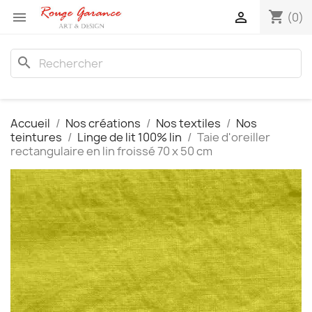
shopping_cart


(0)
search
Accueil
Nos créations
Nos textiles
Nos
teintures
Linge de lit 100% lin
Taie d'oreiller
rectangulaire en lin froissé 70 x 50 cm