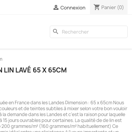
shopping_cart

Panier
(0)
Connexion
search
cm
N LIN LAVÉ 65 X 65CM
riquée en France dans les Landes Dimension : 65 x 65cm Nous
ouleurs et de teintes subtiles à mixer selon votre bon vouloir
 à la demande dans les Landes et c'est la raison pour laquelle
 à 15 jours ouvrables pour certaines. La qualité de de lin est
de 200 grammes/m² (160 grammes/m² habituellement) Ce