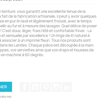
 teinture vous garantit une excellente tenue de la
fait de la fabrication artisanale, il peut y avoir quelques
ie en pur lin lavé et légèrement froissé, avec le temps
bellir au fur et à mesure des lavages. Quel délice de poser
! C'est doux, léger, frais l'été et confortable l'hiver : La
 et sensuelle par excellence ! Un linge de lit naturel à
 à associer à un imprimé fleuri. Tous nos produits sont
s dans les Landes. Chaque pièce est découpée à la main.
ppes, vos serviettes ainsi que vos draps et housses de
 en machine à 60 degrés.
Facebook
YouTube
Pinterest
Instagram
LinkedIn
cela nos