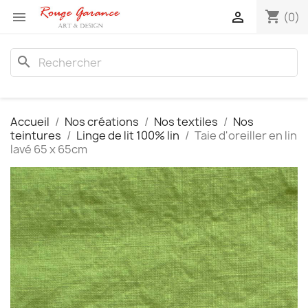
shopping_cart


(0)
search
Accueil
Nos créations
Nos textiles
Nos
teintures
Linge de lit 100% lin
Taie d'oreiller en lin
lavé 65 x 65cm