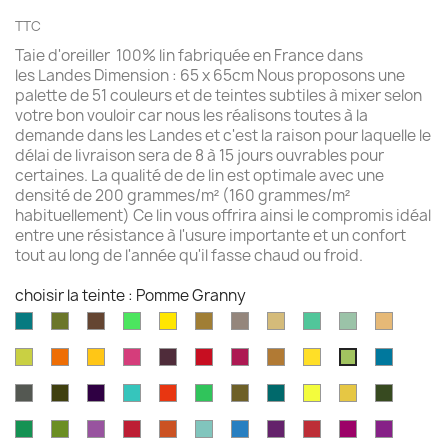
TTC
Taie d'oreiller 100% lin fabriquée en France dans
les Landes Dimension : 65 x 65cm Nous proposons une
palette de 51 couleurs et de teintes subtiles à mixer selon
votre bon vouloir car nous les réalisons toutes à la
demande dans les Landes et c'est la raison pour laquelle le
délai de livraison sera de 8 à 15 jours ouvrables pour
certaines. La qualité de de lin est optimale avec une
densité de 200 grammes/m² (160 grammes/m²
habituellement) Ce lin vous offrira ainsi le compromis idéal
entre une résistance à l'usure importante et un confort
tout au long de l'année qu'il fasse chaud ou froid.
choisir la teinte : Pomme Granny
Aqua
Avocat
Brazilnut
Vert
Jaune
Bronze
Acier
Camel
Vert
Celadon
Chamoi
marine
brillant
brillant
brossé
Iles
Chartreuse
Orange
Jaune
Fruits
Aubergine
Rouge
Rouge
Brun
Jaune
Mer
Pomme
Cayman
profond
profond
du
feu
fushia
doré
doré
grecqu
Granny
Gris
Brun
Violet
Vert
Rouge
Vert
Kaki
Kingfisher
Jaune
Marigold
Vert
Dragon
fusil
havane
impérial
jade
jungle
Kelly
blue
citron
mousse
Vert
Feuille
Orchidée
Rouge
Rouge
Parakeet
Bleu
Prune
Rouge
Framboise
Rouge