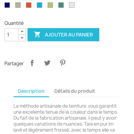
émeraude
d'olvier
sang
pagode
paon
Garance
violet
Bleu
Gris
Tangerine
Turquoise
Wasabi
Yucca
Ecume
de
royal
safari
boeuf
Quantité

AJOUTER AU PANIER
Partager
Description
Détails du produit
La méthode artisanale de teinture vous garantit
une excellente tenue de la couleur dans le temps.
Du fait de la fabrication artisanale, il peut y avoir
quelques variations de nuances. Taie en pur lin
lavé et légèrement froissé, avec le temps elle va