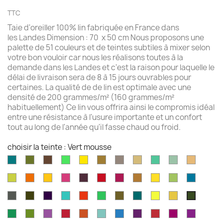
TTC
Taie d'oreiller 100% lin fabriquée en France dans
les Landes Dimension : 70 x 50 cm Nous proposons une
palette de 51 couleurs et de teintes subtiles à mixer selon
votre bon vouloir car nous les réalisons toutes à la
demande dans les Landes et c'est la raison pour laquelle le
délai de livraison sera de 8 à 15 jours ouvrables pour
certaines. La qualité de de lin est optimale avec une
densité de 200 grammes/m² (160 grammes/m²
habituellement) Ce lin vous offrira ainsi le compromis idéal
entre une résistance à l'usure importante et un confort
tout au long de l'année qu'il fasse chaud ou froid.
choisir la teinte : Vert mousse
Aqua
Avocat
Brazilnut
Vert
Jaune
Bronze
Acier
Camel
Vert
Celadon
Chamoi
marine
brillant
brillant
brossé
Iles
Chartreuse
Orange
Jaune
Fruits
Aubergine
Rouge
Rouge
Brun
Jaune
Pomme
Mer
Cayman
profond
profond
du
feu
fushia
doré
doré
Granny
grecqu
Gris
Brun
Violet
Vert
Rouge
Vert
Kaki
Kingfisher
Jaune
Marigold
Vert
Dragon
fusil
havane
impérial
jade
jungle
Kelly
blue
citron
mousse
Vert
Feuille
Orchidée
Rouge
Rouge
Parakeet
Bleu
Prune
Rouge
Framboise
Rouge