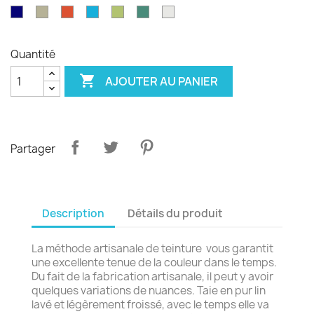
émeraude
d'olvier
sang
pagode
paon
Garance
violet
Bleu
Gris
Tangerine
Turquoise
Wasabi
Yucca
Ecume
de
royal
safari
boeuf
Quantité

AJOUTER AU PANIER
Partager
Description
Détails du produit
La méthode artisanale de teinture vous garantit
une excellente tenue de la couleur dans le temps.
Du fait de la fabrication artisanale, il peut y avoir
quelques variations de nuances. Taie en pur lin
lavé et légèrement froissé, avec le temps elle va