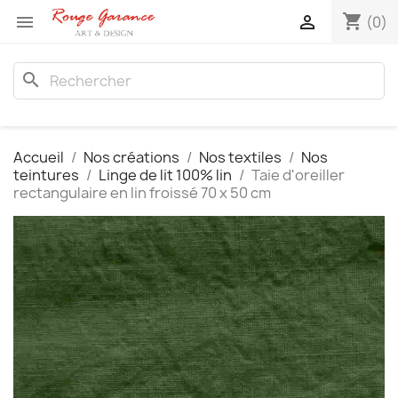
shopping_cart


(0)
search
Accueil
Nos créations
Nos textiles
Nos
teintures
Linge de lit 100% lin
Taie d'oreiller
rectangulaire en lin froissé 70 x 50 cm