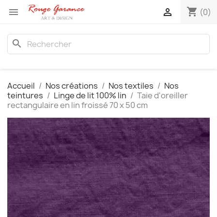
shopping_cart


(0)
search
Accueil
Nos créations
Nos textiles
Nos
teintures
Linge de lit 100% lin
Taie d'oreiller
rectangulaire en lin froissé 70 x 50 cm