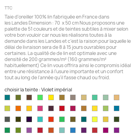
TTC
Taie d'oreiller 100% lin fabriquée en France dans
les Landes Dimension : 70 x 50 cm Nous proposons une
palette de 51 couleurs et de teintes subtiles à mixer selon
votre bon vouloir car nous les réalisons toutes à la
demande dans les Landes et c'est la raison pour laquelle le
délai de livraison sera de 8 à 15 jours ouvrables pour
certaines. La qualité de de lin est optimale avec une
densité de 200 grammes/m² (160 grammes/m²
habituellement) Ce lin vous offrira ainsi le compromis idéal
entre une résistance à l'usure importante et un confort
tout au long de l'année qu'il fasse chaud ou froid.
choisir la teinte : Violet impérial
Aqua
Avocat
Brazilnut
Vert
Jaune
Bronze
Acier
Camel
Vert
Celadon
Chamoi
marine
brillant
brillant
brossé
Iles
Chartreuse
Orange
Jaune
Fruits
Aubergine
Rouge
Rouge
Brun
Jaune
Pomme
Mer
Cayman
profond
profond
du
feu
fushia
doré
doré
Granny
grecqu
Gris
Brun
Vert
Rouge
Vert
Kaki
Kingfisher
Jaune
Marigold
Vert
Violet
Dragon
fusil
havane
jade
jungle
Kelly
blue
citron
mousse
impérial
Vert
Feuille
Orchidée
Rouge
Rouge
Parakeet
Bleu
Prune
Rouge
Framboise
Rouge