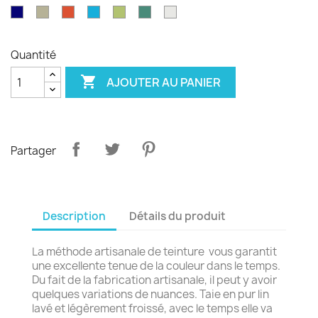
émeraude
d'olvier
sang
pagode
paon
Garance
violet
Bleu
Gris
Tangerine
Turquoise
Wasabi
Yucca
Ecume
de
royal
safari
boeuf
Quantité

AJOUTER AU PANIER
Partager
Description
Détails du produit
La méthode artisanale de teinture vous garantit
une excellente tenue de la couleur dans le temps.
Du fait de la fabrication artisanale, il peut y avoir
quelques variations de nuances. Taie en pur lin
lavé et légèrement froissé, avec le temps elle va