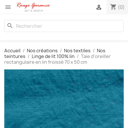
shopping_cart


(0)
search
Accueil
Nos créations
Nos textiles
Nos
teintures
Linge de lit 100% lin
Taie d'oreiller
rectangulaire en lin froissé 70 x 50 cm