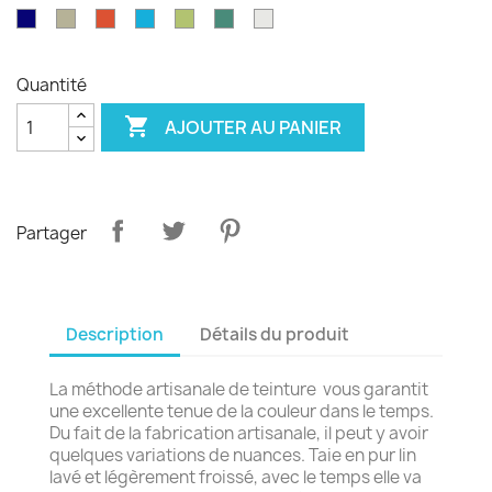
émeraude
d'olvier
sang
pagode
paon
Garance
violet
Bleu
Gris
Tangerine
Turquoise
Wasabi
Yucca
Ecume
de
royal
safari
boeuf
Quantité

AJOUTER AU PANIER
Partager
Description
Détails du produit
La méthode artisanale de teinture vous garantit
une excellente tenue de la couleur dans le temps.
Du fait de la fabrication artisanale, il peut y avoir
quelques variations de nuances. Taie en pur lin
lavé et légèrement froissé, avec le temps elle va