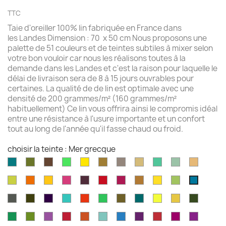
TTC
Taie d'oreiller 100% lin fabriquée en France dans
les Landes Dimension : 70 x 50 cm Nous proposons une
palette de 51 couleurs et de teintes subtiles à mixer selon
votre bon vouloir car nous les réalisons toutes à la
demande dans les Landes et c'est la raison pour laquelle le
délai de livraison sera de 8 à 15 jours ouvrables pour
certaines. La qualité de de lin est optimale avec une
densité de 200 grammes/m² (160 grammes/m²
habituellement) Ce lin vous offrira ainsi le compromis idéal
entre une résistance à l'usure importante et un confort
tout au long de l'année qu'il fasse chaud ou froid.
choisir la teinte : Mer grecque
Aqua
Avocat
Brazilnut
Vert
Jaune
Bronze
Acier
Camel
Vert
Celadon
Chamoi
marine
brillant
brillant
brossé
Iles
Chartreuse
Orange
Jaune
Fruits
Aubergine
Rouge
Rouge
Brun
Jaune
Pomme
Mer
Cayman
profond
profond
du
feu
fushia
doré
doré
Granny
grecqu
Gris
Brun
Violet
Vert
Rouge
Vert
Kaki
Kingfisher
Jaune
Marigold
Vert
Dragon
fusil
havane
impérial
jade
jungle
Kelly
blue
citron
mousse
Vert
Feuille
Orchidée
Rouge
Rouge
Parakeet
Bleu
Prune
Rouge
Framboise
Rouge