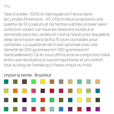
TTC
Taie d'oreiller 100% lin fabriquée en France dans
les Landes Dimension : 65 x 65cm Nous proposons une
palette de 51 couleurs et de teintes subtiles à mixer selon
votre bon vouloir car nous les réalisons toutes à la
demande dans les Landes et c'est la raison pour laquelle le
délai de livraison sera de 8 à 15 jours ouvrables pour
certaines. La qualité de de lin est optimale avec une
densité de 200 grammes/m² (160 grammes/m²
habituellement) Ce lin vous offrira ainsi le compromis idéal
entre une résistance à l'usure importante et un confort
tout au long de l'année qu'il fasse chaud ou froid.
choisir la teinte : Brazilnut
Aqua
Avocat
Vert
Jaune
Bronze
Acier
Camel
Vert
Celadon
Chamoi
Brazilnut
marine
brillant
brillant
brossé
Iles
Chartreuse
Orange
Jaune
Fruits
Aubergine
Rouge
Rouge
Brun
Jaune
Pomme
Mer
Cayman
profond
profond
du
feu
fushia
doré
doré
Granny
grecqu
Gris
Brun
Violet
Vert
Rouge
Vert
Kaki
Kingfisher
Jaune
Marigold
Vert
Dragon
fusil
havane
impérial
jade
jungle
Kelly
blue
citron
mousse
Vert
Feuille
Orchidée
Rouge
Rouge
Parakeet
Bleu
Prune
Rouge
Framboise
Rouge