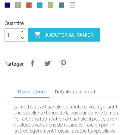
émeraude
d'olvier
sang
pagode
paon
Garance
violet
Bleu
Gris
Tangerine
Turquoise
Wasabi
Yucca
Ecume
de
royal
safari
boeuf
Quantité

AJOUTER AU PANIER
Partager
Description
Détails du produit
La méthode artisanale de teinture vous garantit
une excellente tenue de la couleur dans le temps.
Du fait de la fabrication artisanale, il peut y avoir
quelques variations de nuances. Taie en pur lin
lavé et légèrement froissé, avec le temps elle va