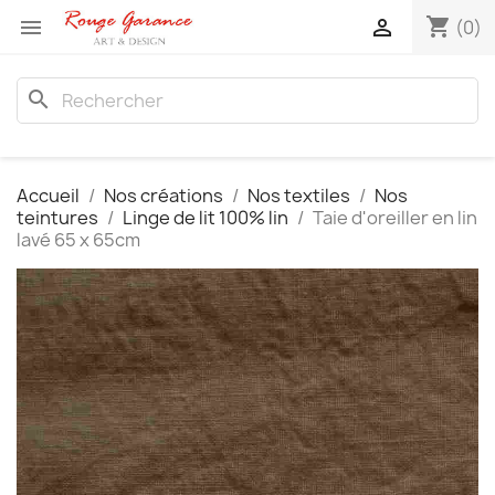
shopping_cart


(0)
search
Accueil
Nos créations
Nos textiles
Nos
teintures
Linge de lit 100% lin
Taie d'oreiller en lin
lavé 65 x 65cm