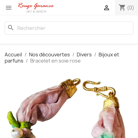
shopping_cart


(0)
search
Accueil
Nos découvertes
Divers
Bijoux et
parfuns
Bracelet en soie rose