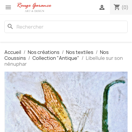
shopping_cart


(0)
search
Accueil
Nos créations
Nos textiles
Nos
Coussins
Collection "Antique"
Libellule sur son
nénuphar