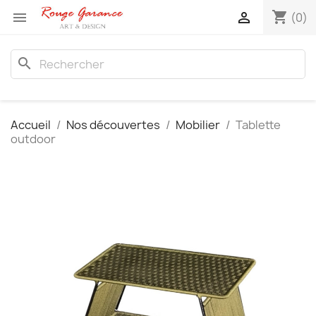
shopping_cart


(0)
search
Accueil
Nos découvertes
Mobilier
Tablette
outdoor