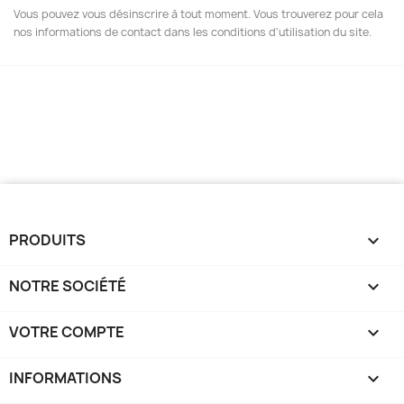
Vous pouvez vous désinscrire à tout moment. Vous trouverez pour cela
nos informations de contact dans les conditions d'utilisation du site.
PRODUITS

NOTRE SOCIÉTÉ

VOTRE COMPTE

INFORMATIONS
keyboard_arrow_down