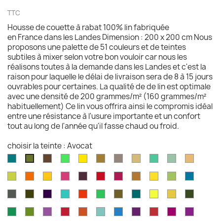
TTC
Housse de couette à rabat 100% lin fabriquée
en France dans les Landes Dimension : 200 x 200 cm Nous
proposons une palette de 51 couleurs et de teintes
subtiles à mixer selon votre bon vouloir car nous les
réalisons toutes à la demande dans les Landes et c'est la
raison pour laquelle le délai de livraison sera de 8 à 15 jours
ouvrables pour certaines. La qualité de de lin est optimale
avec une densité de 200 grammes/m² (160 grammes/m²
habituellement) Ce lin vous offrira ainsi le compromis idéal
entre une résistance à l'usure importante et un confort
tout au long de l'année qu'il fasse chaud ou froid.
choisir la teinte : Avocat
Aqua
Brazilnut
Vert
Jaune
Bronze
Acier
Camel
Vert
Celadon
Chamoi
Avocat
marine
brillant
brillant
brossé
Iles
Chartreuse
Orange
Jaune
Fruits
Aubergine
Rouge
Rouge
Brun
Jaune
Pomme
Mer
Cayman
profond
profond
du
feu
fushia
doré
doré
Granny
grecqu
Gris
Brun
Violet
Vert
Rouge
Vert
Kaki
Kingfisher
Jaune
Marigold
Vert
Dragon
fusil
havane
impérial
jade
jungle
Kelly
blue
citron
mousse
Vert
Feuille
Orchidée
Rouge
Rouge
Parakeet
Bleu
Prune
Rouge
Framboise
Rouge