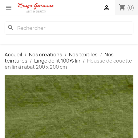
shopping_cart


(0)
search
Accueil
Nos créations
Nos textiles
Nos
teintures
Linge de lit 100% lin
Housse de couette
en lin à rabat 200 x 200 cm