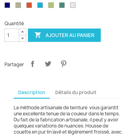
émeraude
d'olvier
sang
pagode
paon
Garance
violet
Bleu
Gris
Tangerine
Turquoise
Wasabi
Yucca
Ecume
de
royal
safari
boeuf
Quantité

AJOUTER AU PANIER
Partager
Description
Détails du produit
La méthode artisanale de teinture vous garantit
une excellente tenue de la couleur dans le temps.
Du fait de la fabrication artisanale, il peut y avoir
quelques variations de nuances. Housse de
couette en pur lin lavé et légèrement froissé, avec