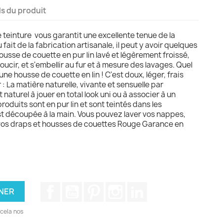
ls du produit
 teinture vous garantit une excellente tenue de la
fait de la fabrication artisanale, il peut y avoir quelques
usse de couette en pur lin lavé et légèrement froissé,
oucir, et s'embellir au fur et à mesure des lavages. Quel
une housse de couette en lin ! C'est doux, léger, frais
r : La matière naturelle, vivante et sensuelle par
t naturel à jouer en total look uni ou à associer à un
roduits sont en pur lin et sont teintés dans les
t découpée à la main. Vous pouvez laver vos nappes,
 vos draps et housses de couettes Rouge Garance en
Facebook
YouTube
Pinterest
Instagram
LinkedIn
cela nos