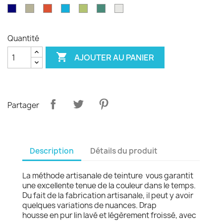
émeraude
d'olvier
sang
pagode
paon
Garance
violet
Bleu
Gris
Tangerine
Turquoise
Wasabi
Yucca
Ecume
de
royal
safari
boeuf
Quantité

AJOUTER AU PANIER
Partager
Description
Détails du produit
La méthode artisanale de teinture vous garantit
une excellente tenue de la couleur dans le temps.
Du fait de la fabrication artisanale, il peut y avoir
quelques variations de nuances. Drap
housse en pur lin lavé et légèrement froissé, avec