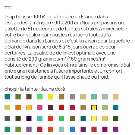
TTC
Drap housse 100% lin fabriquée en France dans
les Landes Dimension : 90 x 200 cm Nous proposons une
palette de 51 couleurs et de teintes subtiles à mixer selon
votre bon vouloir car nous les réalisons toutes à la
demande dans les Landes et c'est la raison pour laquelle le
délai de livraison sera de 8 à 15 jours ouvrables pour
certaines. La qualité de de lin est optimale avec une
densité de 200 grammes/m² (160 grammes/m²
habituellement) Ce lin vous offrira ainsi le compromis idéal
entre une résistance à l'usure importante et un confort
tout au long de l'année qu'il fasse chaud ou froid.
choisir la teinte : Jaune doré
Aqua
Avocat
Brazilnut
Vert
Jaune
Bronze
Acier
Camel
Vert
Celadon
Chamoi
marine
brillant
brillant
brossé
Iles
Chartreuse
Orange
Jaune
Fruits
Aubergine
Rouge
Rouge
Brun
Pomme
Mer
Jaune
Cayman
profond
profond
du
feu
fushia
doré
Granny
grecqu
doré
Gris
Brun
Violet
Vert
Rouge
Vert
Kaki
Kingfisher
Jaune
Marigold
Vert
Dragon
fusil
havane
impérial
jade
jungle
Kelly
blue
citron
mousse
Vert
Feuille
Orchidée
Rouge
Rouge
Parakeet
Bleu
Prune
Rouge
Framboise
Rouge