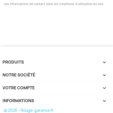
nos informations de contact dans les conditions d'utilisation du site.
PRODUITS

NOTRE SOCIÉTÉ

VOTRE COMPTE

INFORMATIONS
keyboard_arrow_down
© 2026 - Rouge-garance.fr