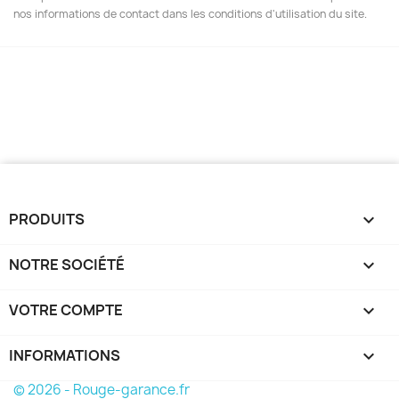
nos informations de contact dans les conditions d'utilisation du site.
PRODUITS

NOTRE SOCIÉTÉ

VOTRE COMPTE

INFORMATIONS
keyboard_arrow_down
© 2026 - Rouge-garance.fr