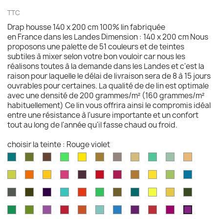
TTC
Drap housse 140 x 200 cm 100% lin fabriquée
en France dans les Landes Dimension : 140 x 200 cm Nous
proposons une palette de 51 couleurs et de teintes
subtiles à mixer selon votre bon vouloir car nous les
réalisons toutes à la demande dans les Landes et c'est la
raison pour laquelle le délai de livraison sera de 8 à 15 jours
ouvrables pour certaines. La qualité de de lin est optimale
avec une densité de 200 grammes/m² (160 grammes/m²
habituellement) Ce lin vous offrira ainsi le compromis idéal
entre une résistance à l'usure importante et un confort
tout au long de l'année qu'il fasse chaud ou froid.
choisir la teinte : Rouge violet
Aqua
Avocat
Brazilnut
Vert
Jaune
Bronze
Acier
Camel
Vert
Celadon
Chamoi
marine
brillant
brillant
brossé
Iles
Chartreuse
Orange
Jaune
Fruits
Aubergine
Rouge
Rouge
Brun
Jaune
Pomme
Mer
Cayman
profond
profond
du
feu
fushia
doré
doré
Granny
grecqu
Gris
Brun
Violet
Vert
Rouge
Vert
Kaki
Kingfisher
Jaune
Marigold
Vert
Dragon
fusil
havane
impérial
jade
jungle
Kelly
blue
citron
mousse
Vert
Feuille
Orchidée
Rouge
Rouge
Parakeet
Bleu
Prune
Rouge
Framboise
Rouge