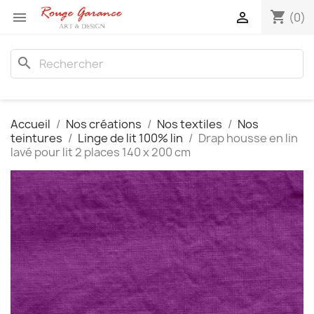
shopping_cart


(0)
search
Accueil
Nos créations
Nos textiles
Nos
teintures
Linge de lit 100% lin
Drap housse en lin
lavé pour lit 2 places 140 x 200 cm