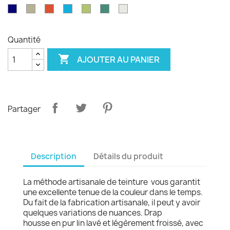
émeraude
d'olvier
sang
pagode
paon
Garance
violet
Bleu
Gris
Tangerine
Turquoise
Wasabi
Yucca
Ecume
de
royal
safari
boeuf
Quantité

AJOUTER AU PANIER
Partager
Description
Détails du produit
La méthode artisanale de teinture vous garantit
une excellente tenue de la couleur dans le temps.
Du fait de la fabrication artisanale, il peut y avoir
quelques variations de nuances. Drap
housse en pur lin lavé et légèrement froissé, avec