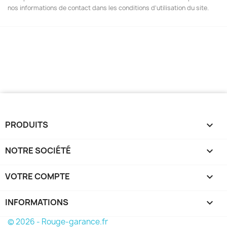
nos informations de contact dans les conditions d'utilisation du site.
PRODUITS

NOTRE SOCIÉTÉ

VOTRE COMPTE

INFORMATIONS
keyboard_arrow_down
© 2026 - Rouge-garance.fr