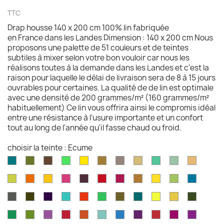
TTC
Drap housse 140 x 200 cm 100% lin fabriquée
en France dans les Landes Dimension : 140 x 200 cm Nous
proposons une palette de 51 couleurs et de teintes
subtiles à mixer selon votre bon vouloir car nous les
réalisons toutes à la demande dans les Landes et c'est la
raison pour laquelle le délai de livraison sera de 8 à 15 jours
ouvrables pour certaines. La qualité de de lin est optimale
avec une densité de 200 grammes/m² (160 grammes/m²
habituellement) Ce lin vous offrira ainsi le compromis idéal
entre une résistance à l'usure importante et un confort
tout au long de l'année qu'il fasse chaud ou froid.
choisir la teinte : Ecume
Aqua
Avocat
Brazilnut
Vert
Jaune
Bronze
Acier
Camel
Vert
Celadon
Chamoi
marine
brillant
brillant
brossé
Iles
Chartreuse
Orange
Jaune
Fruits
Aubergine
Rouge
Rouge
Brun
Jaune
Pomme
Mer
Cayman
profond
profond
du
feu
fushia
doré
doré
Granny
grecqu
Gris
Brun
Violet
Vert
Rouge
Vert
Kaki
Kingfisher
Jaune
Marigold
Vert
Dragon
fusil
havane
impérial
jade
jungle
Kelly
blue
citron
mousse
Vert
Feuille
Orchidée
Rouge
Rouge
Parakeet
Bleu
Prune
Rouge
Framboise
Rouge