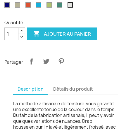
émeraude
d'olvier
sang
pagode
paon
Garance
violet
Bleu
Gris
Tangerine
Turquoise
Wasabi
Yucca
Ecume
de
royal
safari
boeuf
Quantité

AJOUTER AU PANIER
Partager
Description
Détails du produit
La méthode artisanale de teinture vous garantit
une excellente tenue de la couleur dans le temps.
Du fait de la fabrication artisanale, il peut y avoir
quelques variations de nuances. Drap
housse en pur lin lavé et légèrement froissé, avec