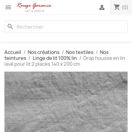
shopping_cart


(0)
search
Accueil
Nos créations
Nos textiles
Nos
teintures
Linge de lit 100% lin
Drap housse en lin
lavé pour lit 2 places 140 x 200 cm