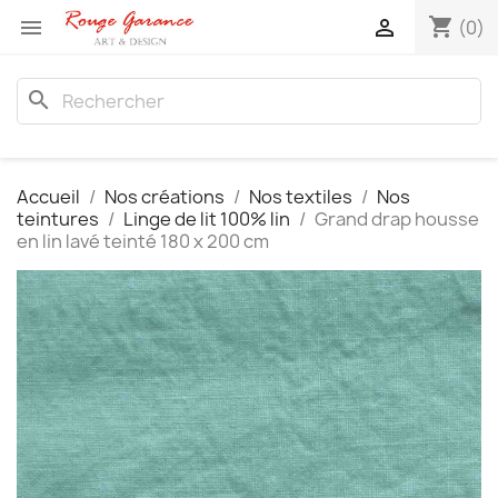
shopping_cart


(0)
search
Accueil
Nos créations
Nos textiles
Nos
teintures
Linge de lit 100% lin
Grand drap housse
en lin lavé teinté 180 x 200 cm