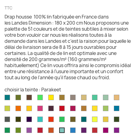
TTC
Drap housse 100% lin fabriquée en France dans
les Landes Dimension : 180 x 200 cm Nous proposons une
palette de 51 couleurs et de teintes subtiles à mixer selon
votre bon vouloir car nous les réalisons toutes à la
demande dans les Landes et c'est la raison pour laquelle le
délai de livraison sera de 8 à 15 jours ouvrables pour
certaines. La qualité de de lin est optimale avec une
densité de 200 grammes/m² (160 grammes/m²
habituellement) Ce lin vous offrira ainsi le compromis idéal
entre une résistance à l'usure importante et un confort
tout au long de l'année qu'il fasse chaud ou froid.
choisir la teinte : Parakeet
Aqua
Avocat
Brazilnut
Vert
Jaune
Bronze
Acier
Camel
Vert
Celadon
Chamoi
marine
brillant
brillant
brossé
Iles
Chartreuse
Orange
Jaune
Fruits
Aubergine
Rouge
Rouge
Brun
Jaune
Pomme
Mer
Cayman
profond
profond
du
feu
fushia
doré
doré
Granny
grecqu
Gris
Brun
Violet
Vert
Rouge
Vert
Kaki
Kingfisher
Jaune
Marigold
Vert
Dragon
fusil
havane
impérial
jade
jungle
Kelly
blue
citron
mousse
Vert
Feuille
Orchidée
Rouge
Rouge
Bleu
Prune
Rouge
Framboise
Rouge
Parakeet