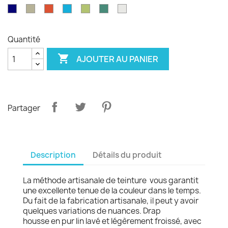
émeraude
d'olvier
sang
pagode
paon
Garance
violet
Bleu
Gris
Tangerine
Turquoise
Wasabi
Yucca
Ecume
de
royal
safari
boeuf
Quantité

AJOUTER AU PANIER
Partager
Description
Détails du produit
La méthode artisanale de teinture vous garantit
une excellente tenue de la couleur dans le temps.
Du fait de la fabrication artisanale, il peut y avoir
quelques variations de nuances. Drap
housse en pur lin lavé et légèrement froissé, avec