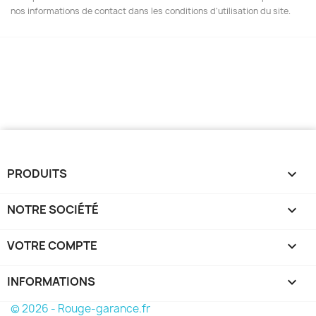
nos informations de contact dans les conditions d'utilisation du site.
PRODUITS

NOTRE SOCIÉTÉ

VOTRE COMPTE

INFORMATIONS
keyboard_arrow_down
© 2026 - Rouge-garance.fr