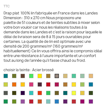
TTC
Drap plat 100% lin fabriquée en France dans les Landes
Dimension : 310 x 270 cm Nous proposons une
palette de 51 couleurs et de teintes subtiles à mixer selon
votre bon vouloir car nous les réalisons toutes à la
demande dans les Landes et c'est la raison pour laquelle le
délai de livraison sera de 8 à 15 jours ouvrables pour
certaines. La qualité de de lin est optimale avec une
densité de 200 grammes/m² (160 grammes/m²
habituellement) Ce lin vous offrira ainsi le compromis idéal
entre une résistance à l'usure importante et un confort
tout au long de l'année qu'il fasse chaud ou froid.
choisir la teinte : Acier brossé
Aqua
Avocat
Brazilnut
Vert
Jaune
Bronze
Camel
Vert
Celadon
Chamoi
Acier
marine
brillant
brillant
Iles
brossé
Chartreuse
Orange
Jaune
Fruits
Aubergine
Rouge
Rouge
Brun
Jaune
Pomme
Mer
Cayman
profond
profond
du
feu
fushia
doré
doré
Granny
grecqu
Gris
Brun
Violet
Vert
Rouge
Vert
Kaki
Kingfisher
Jaune
Marigold
Vert
Dragon
fusil
havane
impérial
jade
jungle
Kelly
blue
citron
mousse
Vert
Feuille
Orchidée
Rouge
Rouge
Parakeet
Bleu
Prune
Rouge
Framboise
Rouge