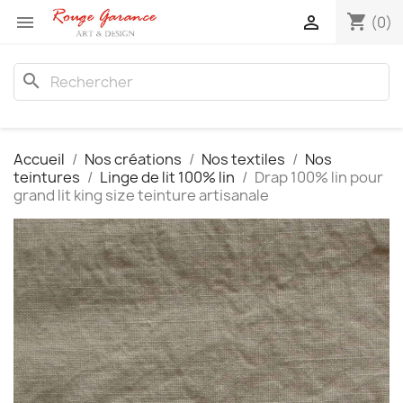
shopping_cart


(0)
search
Accueil
Nos créations
Nos textiles
Nos
teintures
Linge de lit 100% lin
Drap 100% lin pour
grand lit king size teinture artisanale