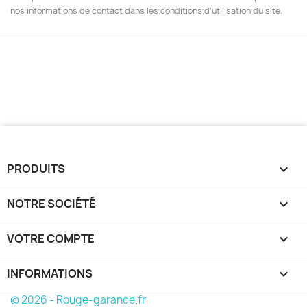
nos informations de contact dans les conditions d'utilisation du site.
PRODUITS

NOTRE SOCIÉTÉ

VOTRE COMPTE

INFORMATIONS
keyboard_arrow_down
© 2026 - Rouge-garance.fr