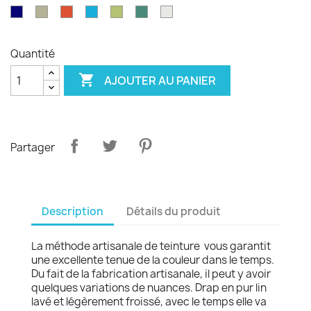
émeraude
d'olvier
sang
pagode
paon
Garance
violet
Bleu
Gris
Tangerine
Turquoise
Wasabi
Yucca
Ecume
de
royal
safari
boeuf
Quantité

AJOUTER AU PANIER
Partager
Description
Détails du produit
La méthode artisanale de teinture vous garantit
une excellente tenue de la couleur dans le temps.
Du fait de la fabrication artisanale, il peut y avoir
quelques variations de nuances. Drap en pur lin
lavé et légèrement froissé, avec le temps elle va