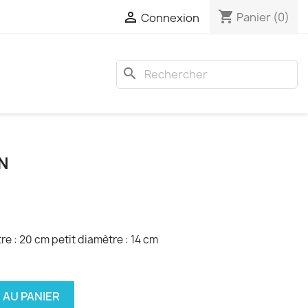
shopping_cart

Panier
(0)
Connexion
search
N
e : 20 cm petit diamètre : 14 cm
 AU PANIER