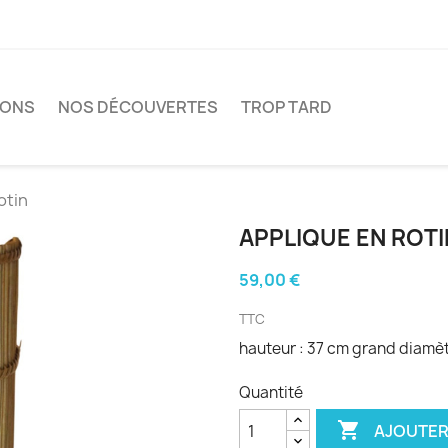
IONS
NOS DÉCOUVERTES
TROP TARD
otin
APPLIQUE EN ROTI
59,00 €
TTC
hauteur : 37 cm grand diamètr
Quantité

AJOUTER