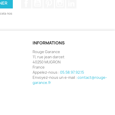
Facebook
YouTube
Pinterest
Instagram
LinkedIn
cela nos
INFORMATIONS
Rouge Garance
11, rue jean darcet
40250 MUGRON
France
Appelez-nous :
05.58.97.92.15
Envoyez-nous un e-mail :
contact@rouge-
garance.fr