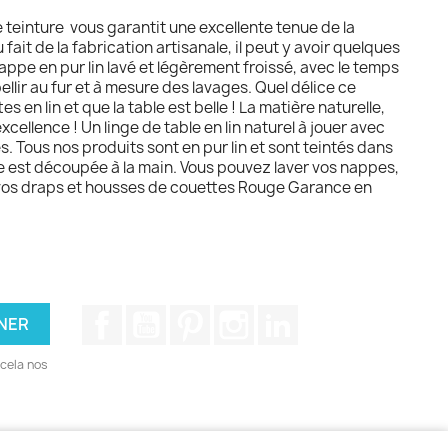
 teinture vous garantit une excellente tenue de la
fait de la fabrication artisanale, il peut y avoir quelques
ppe en pur lin lavé et légèrement froissé, avec le temps
bellir au fur et à mesure des lavages. Quel délice ce
s en lin et que la table est belle ! La matière naturelle,
xcellence ! Un linge de table en lin naturel à jouer avec
s. Tous nos produits sont en pur lin et sont teintés dans
 est découpée à la main. Vous pouvez laver vos nappes,
 vos draps et housses de couettes Rouge Garance en
Facebook
YouTube
Pinterest
Instagram
LinkedIn
cela nos