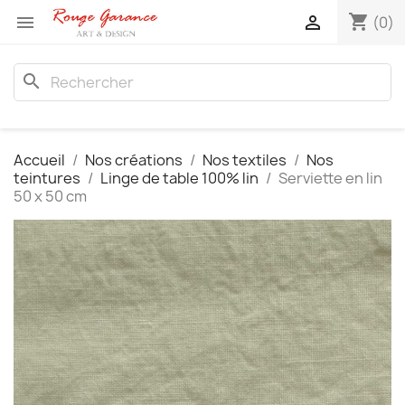
shopping_cart


(0)
search
Accueil
Nos créations
Nos textiles
Nos
teintures
Linge de table 100% lin
Serviette en lin
50 x 50 cm