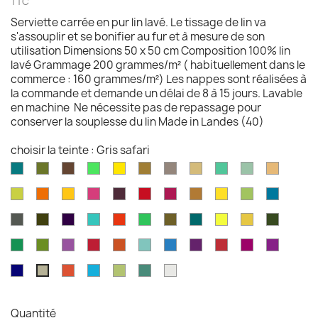
TTC
Serviette carrée en pur lin lavé. Le tissage de lin va
s'assouplir et se bonifier au fur et à mesure de son
utilisation Dimensions 50 x 50 cm Composition 100% lin
lavé Grammage 200 grammes/m² ( habituellement dans le
commerce : 160 grammes/m²) Les nappes sont réalisées à
la commande et demande un délai de 8 à 15 jours. Lavable
en machine Ne nécessite pas de repassage pour
conserver la souplesse du lin Made in Landes (40)
choisir la teinte : Gris safari
Aqua
Avocat
Brazilnut
Vert
Jaune
Bronze
Acier
Camel
Vert
Celadon
Chamoi
marine
brillant
brillant
brossé
Iles
Chartreuse
Orange
Jaune
Fruits
Aubergine
Rouge
Rouge
Brun
Jaune
Pomme
Mer
Cayman
profond
profond
du
feu
fushia
doré
doré
Granny
grecqu
Gris
Brun
Violet
Vert
Rouge
Vert
Kaki
Kingfisher
Jaune
Marigold
Vert
Dragon
fusil
havane
impérial
jade
jungle
Kelly
blue
citron
mousse
Vert
Feuille
Orchidée
Rouge
Rouge
Parakeet
Bleu
Prune
Rouge
Framboise
Rouge
émeraude
d'olvier
sang
pagode
paon
Garance
violet
Bleu
Tangerine
Turquoise
Wasabi
Yucca
Ecume
Gris
de
royal
safari
boeuf
Quantité