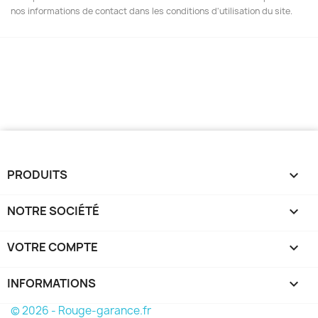
nos informations de contact dans les conditions d'utilisation du site.
PRODUITS

NOTRE SOCIÉTÉ

VOTRE COMPTE

INFORMATIONS
keyboard_arrow_down
© 2026 - Rouge-garance.fr