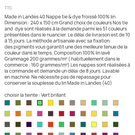
TTC
Made in Landes 40 Nappe tie & dye froissé 100% lin
Dimension : 240 x 150 cm Grand choix de couleurs Nos tie
and dye sont réalisés à la demande parmi les 51 couleurs
présentées dans le nuancier. Le délai de livraison est de 10
à 15 jours. La méthode artisanale avec sa fixation
des pigments vous garantit une des meilleure tenue de la
couleur dans le temps. Composition 100% lin lavé
Grammage 200 grammes/m² ( habituellement dans le
commerce : 160 grammes/m²) Les nappes sont réalisées à
la commande et demande un délai de 8 jours. Lavable
en machine Ne nécessite pas de repassage pour
conserver la souplesse du lin Made in Landes (40)
choisir la teinte : Vert brillant
Aqua
Avocat
Brazilnut
Jaune
Bronze
Acier
Camel
Vert
Celadon
Chamoi
Vert
marine
brillant
brossé
Iles
brillant
Chartreuse
Orange
Jaune
Fruits
Aubergine
Rouge
Rouge
Brun
Jaune
Pomme
Mer
Cayman
profond
profond
du
feu
fushia
doré
doré
Granny
grecqu
Gris
Brun
Violet
Vert
Rouge
Vert
Kaki
Kingfisher
Jaune
Marigold
Vert
Dragon
fusil
havane
impérial
jade
jungle
Kelly
blue
citron
mousse