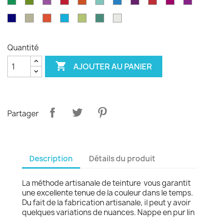
Vert
Feuille
Orchidée
Rouge
Rouge
Parakeet
Bleu
Prune
Rouge
Framboise
Rouge
émeraude
d'olvier
sang
pagode
paon
Garance
violet
Bleu
Gris
Tangerine
Turquoise
Wasabi
Yucca
Ecume
de
royal
safari
boeuf
Quantité

AJOUTER AU PANIER
Partager
Description
Détails du produit
La méthode artisanale de teinture vous garantit
une excellente tenue de la couleur dans le temps.
Du fait de la fabrication artisanale, il peut y avoir
quelques variations de nuances. Nappe en pur lin