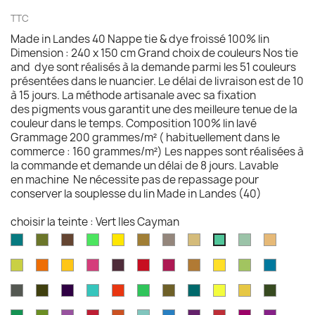
TTC
Made in Landes 40 Nappe tie & dye froissé 100% lin
Dimension : 240 x 150 cm Grand choix de couleurs Nos tie
and dye sont réalisés à la demande parmi les 51 couleurs
présentées dans le nuancier. Le délai de livraison est de 10
à 15 jours. La méthode artisanale avec sa fixation
des pigments vous garantit une des meilleure tenue de la
couleur dans le temps. Composition 100% lin lavé
Grammage 200 grammes/m² ( habituellement dans le
commerce : 160 grammes/m²) Les nappes sont réalisées à
la commande et demande un délai de 8 jours. Lavable
en machine Ne nécessite pas de repassage pour
conserver la souplesse du lin Made in Landes (40)
choisir la teinte : Vert Iles Cayman
Aqua
Avocat
Brazilnut
Vert
Jaune
Bronze
Acier
Camel
Celadon
Chamoi
Vert
marine
brillant
brillant
brossé
Iles
Chartreuse
Orange
Jaune
Fruits
Aubergine
Rouge
Rouge
Brun
Jaune
Pomme
Mer
Cayman
profond
profond
du
feu
fushia
doré
doré
Granny
grecqu
Gris
Brun
Violet
Vert
Rouge
Vert
Kaki
Kingfisher
Jaune
Marigold
Vert
Dragon
fusil
havane
impérial
jade
jungle
Kelly
blue
citron
mousse