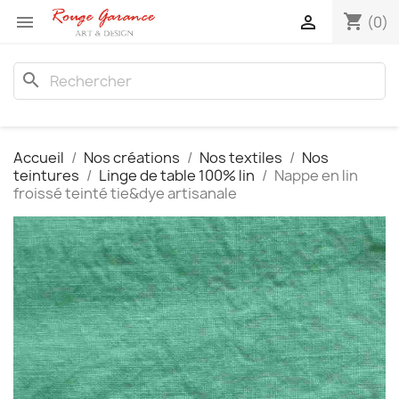
shopping_cart


(0)
search
Accueil
Nos créations
Nos textiles
Nos
teintures
Linge de table 100% lin
Nappe en lin
froissé teinté tie&dye artisanale