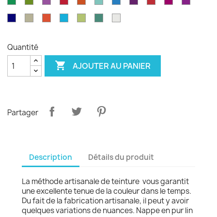
Vert
Feuille
Orchidée
Rouge
Rouge
Parakeet
Bleu
Prune
Rouge
Framboise
Rouge
émeraude
d'olvier
sang
pagode
paon
Garance
violet
Bleu
Gris
Tangerine
Turquoise
Wasabi
Yucca
Ecume
de
royal
safari
boeuf
Quantité

AJOUTER AU PANIER
Partager
Description
Détails du produit
La méthode artisanale de teinture vous garantit
une excellente tenue de la couleur dans le temps.
Du fait de la fabrication artisanale, il peut y avoir
quelques variations de nuances. Nappe en pur lin