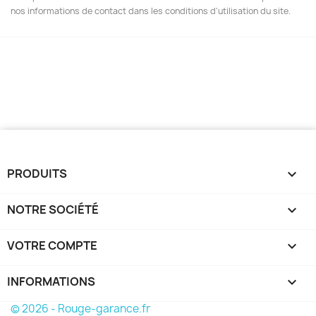
nos informations de contact dans les conditions d'utilisation du site.
PRODUITS

NOTRE SOCIÉTÉ

VOTRE COMPTE

INFORMATIONS
keyboard_arrow_down
© 2026 - Rouge-garance.fr