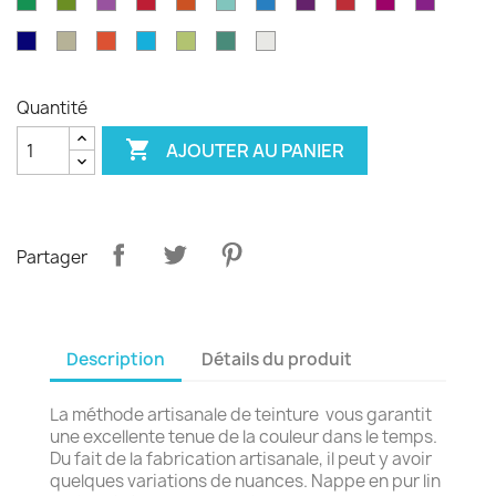
Vert
Feuille
Orchidée
Rouge
Rouge
Parakeet
Bleu
Prune
Rouge
Framboise
Rouge
émeraude
d'olvier
sang
pagode
paon
Garance
violet
Bleu
Gris
Tangerine
Turquoise
Wasabi
Yucca
Ecume
de
royal
safari
boeuf
Quantité

AJOUTER AU PANIER
Partager
Description
Détails du produit
La méthode artisanale de teinture vous garantit
une excellente tenue de la couleur dans le temps.
Du fait de la fabrication artisanale, il peut y avoir
quelques variations de nuances. Nappe en pur lin