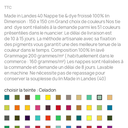
TTC
Made in Landes 40 Nappe tie & dye froissé 100% lin
Dimension : 150 x 150 cm Grand choix de couleurs Nos tie
and dye sont réalisés à la demande parmi les 51 couleurs
présentées dans le nuancier. Le délai de livraison est
de 10 à 15 jours. La méthode artisanale avec sa fixation
des pigments vous garantit une des meilleure tenue de la
couleur dans le temps. Composition 100% lin lavé
Grammage 200 grammes/m² ( habituellement dans le
commerce : 160 grammes/m²) Les nappes sont réalisées à
la commande et demande un délai de 8 jours. Lavable
en machine Ne nécessite pas de repassage pour
conserver la souplesse du lin Made in Landes (40)
choisir la teinte : Celadon
Aqua
Avocat
Brazilnut
Vert
Jaune
Bronze
Acier
Camel
Vert
Chamoi
Celadon
marine
brillant
brillant
brossé
Iles
Chartreuse
Orange
Jaune
Fruits
Aubergine
Rouge
Rouge
Brun
Jaune
Pomme
Mer
Cayman
profond
profond
du
feu
fushia
doré
doré
Granny
grecqu
Gris
Brun
Violet
Vert
Rouge
Vert
Kaki
Kingfisher
Jaune
Marigold
Vert
Dragon
fusil
havane
impérial
jade
jungle
Kelly
blue
citron
mousse