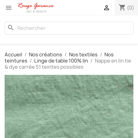
shopping_cart


(0)
search
Accueil
Nos créations
Nos textiles
Nos
teintures
Linge de table 100% lin
Nappe en lin tie
& dye carrée 51 teintes possibles