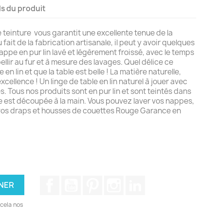
ls du produit
 teinture vous garantit une excellente tenue de la
fait de la fabrication artisanale, il peut y avoir quelques
ppe en pur lin lavé et légèrement froissé, avec le temps
bellir au fur et à mesure des lavages. Quel délice ce
n lin et que la table est belle ! La matière naturelle,
xcellence ! Un linge de table en lin naturel à jouer avec
s. Tous nos produits sont en pur lin et sont teintés dans
 est découpée à la main. Vous pouvez laver vos nappes,
 vos draps et housses de couettes Rouge Garance en
Facebook
YouTube
Pinterest
Instagram
LinkedIn
cela nos