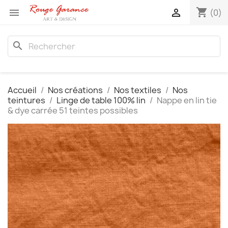
shopping_cart


(0)
search
Accueil
Nos créations
Nos textiles
Nos
teintures
Linge de table 100% lin
Nappe en lin tie
& dye carrée 51 teintes possibles