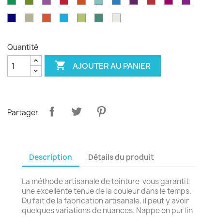
Vert
Feuille
Orchidée
Rouge
Rouge
Parakeet
Bleu
Prune
Rouge
Framboise
Rouge
émeraude
d'olvier
sang
pagode
paon
Garance
violet
Bleu
Gris
Tangerine
Turquoise
Wasabi
Yucca
Ecume
de
royal
safari
boeuf
Quantité

AJOUTER AU PANIER
Partager
Description
Détails du produit
La méthode artisanale de teinture vous garantit
une excellente tenue de la couleur dans le temps.
Du fait de la fabrication artisanale, il peut y avoir
quelques variations de nuances. Nappe en pur lin