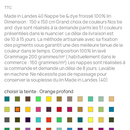
TTC
Made in Landes 40 Nappe tie & dye froissé 100% lin
Dimension : 150 x 150 cm Grand choix de couleurs Nos tie
and dye sont réalisés à la demande parmi les 51 couleurs
présentées dans le nuancier. Le délai de livraison est
de 10 à 15 jours. La méthode artisanale avec sa fixation
des pigments vous garantit une des meilleure tenue de la
couleur dans le temps. Composition 100% lin lavé
Grammage 200 grammes/m² ( habituellement dans le
commerce : 160 grammes/m²) Les nappes sont réalisées à
la commande et demande un délai de 8 jours. Lavable
en machine Ne nécessite pas de repassage pour
conserver la souplesse du lin Made in Landes (40)
choisir la teinte : Orange profond
Aqua
Avocat
Brazilnut
Vert
Jaune
Bronze
Acier
Camel
Vert
Celadon
Chamoi
marine
brillant
brillant
brossé
Iles
Chartreuse
Jaune
Fruits
Aubergine
Rouge
Rouge
Brun
Jaune
Pomme
Mer
Orange
Cayman
profond
du
feu
fushia
doré
doré
Granny
grecqu
profond
Gris
Brun
Violet
Vert
Rouge
Vert
Kaki
Kingfisher
Jaune
Marigold
Vert
Dragon
fusil
havane
impérial
jade
jungle
Kelly
blue
citron
mousse