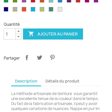
Vert
Feuille
Orchidée
Rouge
Rouge
Parakeet
Bleu
Prune
Rouge
Framboise
Rouge
émeraude
d'olvier
sang
pagode
paon
Garance
violet
Bleu
Gris
Tangerine
Turquoise
Wasabi
Yucca
Ecume
de
royal
safari
boeuf
Quantité

AJOUTER AU PANIER
Partager
Description
Détails du produit
La méthode artisanale de teinture vous garantit
une excellente tenue de la couleur dans le temps.
Du fait de la fabrication artisanale, il peut y avoir
quelques variations de nuances. Nappe en pur lin