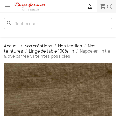
shopping_cart


(0)
search
Accueil
Nos créations
Nos textiles
Nos
teintures
Linge de table 100% lin
Nappe en lin tie
& dye carrée 51 teintes possibles