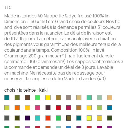
TTC
Made in Landes 40 Nappe tie & dye froissé 100% lin
Dimension : 150 x 150 cm Grand choix de couleurs Nos tie
and dye sont réalisés à la demande parmi les 51 couleurs
présentées dans le nuancier. Le délai de livraison est
de 10 à 15 jours. La méthode artisanale avec sa fixation
des pigments vous garantit une des meilleure tenue de la
couleur dans le temps. Composition 100% lin lavé
Grammage 200 grammes/m² ( habituellement dans le
commerce : 160 grammes/m²) Les nappes sont réalisées à
la commande et demande un délai de 8 jours. Lavable
en machine Ne nécessite pas de repassage pour
conserver la souplesse du lin Made in Landes (40)
choisir la teinte : Kaki
Aqua
Avocat
Brazilnut
Vert
Jaune
Bronze
Acier
Camel
Vert
Celadon
Chamoi
marine
brillant
brillant
brossé
Iles
Chartreuse
Orange
Jaune
Fruits
Aubergine
Rouge
Rouge
Brun
Jaune
Pomme
Mer
Cayman
profond
profond
du
feu
fushia
doré
doré
Granny
grecqu
Gris
Brun
Violet
Vert
Rouge
Vert
Kingfisher
Jaune
Marigold
Vert
Kaki
Dragon
fusil
havane
impérial
jade
jungle
Kelly
blue
citron
mousse