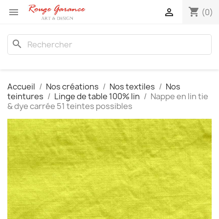
shopping_cart


(0)
search
Accueil
Nos créations
Nos textiles
Nos
teintures
Linge de table 100% lin
Nappe en lin tie
& dye carrée 51 teintes possibles