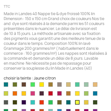
TTC
Made in Landes 40 Nappe tie & dye froissé 100% lin
Dimension : 150 x 150 cm Grand choix de couleurs Nos tie
and dye sont réalisés à la demande parmi les 51 couleurs
présentées dans le nuancier. Le délai de livraison est
de 10 à 15 jours. La méthode artisanale avec sa fixation
des pigments vous garantit une des meilleure tenue de la
couleur dans le temps. Composition 100% lin lavé
Grammage 200 grammes/m² ( habituellement dans le
commerce : 160 grammes/m²) Les nappes sont réalisées à
la commande et demande un délai de 8 jours. Lavable
en machine Ne nécessite pas de repassage pour
conserver la souplesse du lin Made in Landes (40)
choisir la teinte : Jaune citron
Aqua
Avocat
Brazilnut
Vert
Jaune
Bronze
Acier
Camel
Vert
Celadon
Chamoi
marine
brillant
brillant
brossé
Iles
Chartreuse
Orange
Jaune
Fruits
Aubergine
Rouge
Rouge
Brun
Jaune
Pomme
Mer
Cayman
profond
profond
du
feu
fushia
doré
doré
Granny
grecqu
Gris
Brun
Violet
Vert
Rouge
Vert
Kaki
Kingfisher
Marigold
Vert
Jaune
Dragon
fusil
havane
impérial
jade
jungle
Kelly
blue
mousse
citron