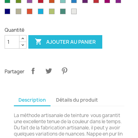
Vert
Feuille
Orchidée
Rouge
Rouge
Parakeet
Bleu
Prune
Rouge
Framboise
Rouge
émeraude
d'olvier
sang
pagode
paon
Garance
violet
Bleu
Gris
Tangerine
Turquoise
Wasabi
Yucca
Ecume
de
royal
safari
boeuf
Quantité

AJOUTER AU PANIER
Partager
Description
Détails du produit
La méthode artisanale de teinture vous garantit
une excellente tenue de la couleur dans le temps.
Du fait de la fabrication artisanale, il peut y avoir
quelques variations de nuances. Nappe en pur lin