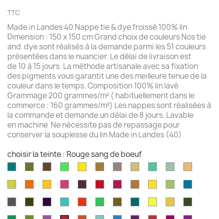
TTC
Made in Landes 40 Nappe tie & dye froissé 100% lin
Dimension : 150 x 150 cm Grand choix de couleurs Nos tie
and dye sont réalisés à la demande parmi les 51 couleurs
présentées dans le nuancier. Le délai de livraison est
de 10 à 15 jours. La méthode artisanale avec sa fixation
des pigments vous garantit une des meilleure tenue de la
couleur dans le temps. Composition 100% lin lavé
Grammage 200 grammes/m² ( habituellement dans le
commerce : 160 grammes/m²) Les nappes sont réalisées à
la commande et demande un délai de 8 jours. Lavable
en machine Ne nécessite pas de repassage pour
conserver la souplesse du lin Made in Landes (40)
choisir la teinte : Rouge sang de boeuf
Aqua
Avocat
Brazilnut
Vert
Jaune
Bronze
Acier
Camel
Vert
Celadon
Chamoi
marine
brillant
brillant
brossé
Iles
Chartreuse
Orange
Jaune
Fruits
Aubergine
Rouge
Rouge
Brun
Jaune
Pomme
Mer
Cayman
profond
profond
du
feu
fushia
doré
doré
Granny
grecqu
Gris
Brun
Violet
Vert
Rouge
Vert
Kaki
Kingfisher
Jaune
Marigold
Vert
Dragon
fusil
havane
impérial
jade
jungle
Kelly
blue
citron
mousse