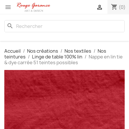
shopping_cart


(0)
search
Accueil
Nos créations
Nos textiles
Nos
teintures
Linge de table 100% lin
Nappe en lin tie
& dye carrée 51 teintes possibles