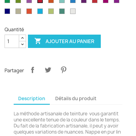
Vert
Feuille
Orchidée
Rouge
Parakeet
Bleu
Prune
Rouge
Framboise
Rouge
Rouge
émeraude
d'olvier
pagode
paon
Garance
violet
sang
Bleu
Gris
Tangerine
Turquoise
Wasabi
Yucca
Ecume
de
royal
safari
boeuf
Quantité

AJOUTER AU PANIER
Partager
Description
Détails du produit
La méthode artisanale de teinture vous garantit
une excellente tenue de la couleur dans le temps.
Du fait de la fabrication artisanale, il peut y avoir
quelques variations de nuances. Nappe en pur lin