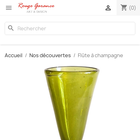
shopping_cart


(0)
search
Accueil
Nos découvertes
Flûte à champagne