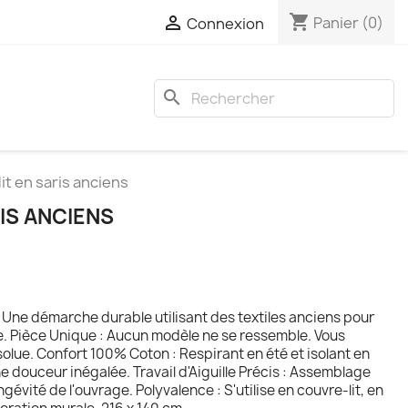
shopping_cart

Panier
(0)
Connexion
search
lit en saris anciens
RIS ANCIENS
Une démarche durable utilisant des textiles anciens pour
ue. Pièce Unique : Aucun modèle ne se ressemble. Vous
olue. Confort 100% Coton : Respirant en été et isolant en
ne douceur inégalée. Travail d'Aiguille Précis : Assemblage
gévité de l'ouvrage. Polyvalence : S'utilise en couvre-lit, en