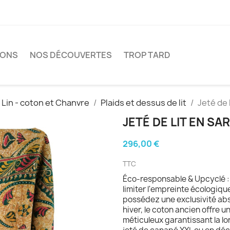
IONS
NOS DÉCOUVERTES
TROP TARD
: Lin - coton et Chanvre
Plaids et dessus de lit
Jeté de 
JETÉ DE LIT EN SA
296,00 €
TTC
Éco-responsable & Upcyclé : 
limiter l'empreinte écologiq
possédez une exclusivité abs
hiver, le coton ancien offre u
méticuleux garantissant la lon