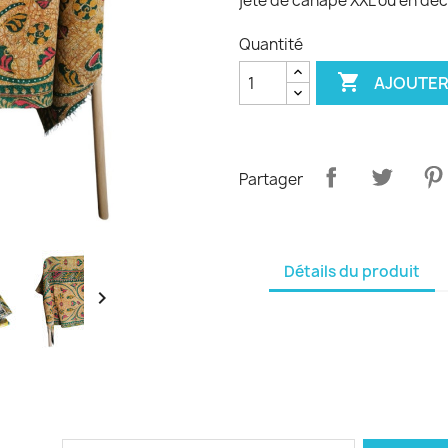
jeté de canapé XXL ou en déc
Quantité

AJOUTER
Partager
Détails du produit
