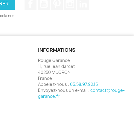
Facebook
YouTube
Pinterest
Instagram
LinkedIn
cela nos
INFORMATIONS
Rouge Garance
11, rue jean darcet
40250 MUGRON
France
Appelez-nous :
05.58.97.92.15
Envoyez-nous un e-mail :
contact@rouge-
garance.fr