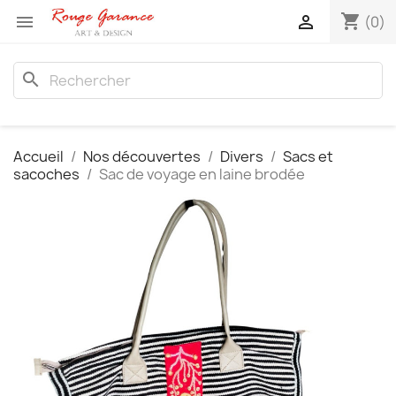
shopping_cart


(0)
search
Accueil
Nos découvertes
Divers
Sacs et
sacoches
Sac de voyage en laine brodée