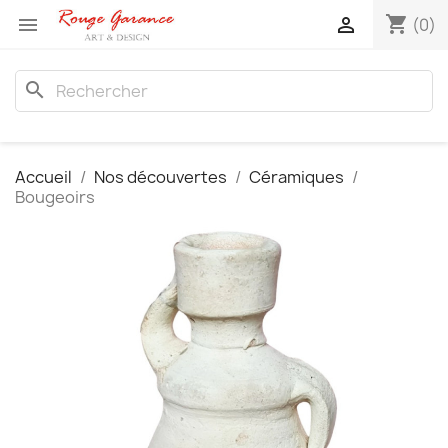
shopping_cart


(0)
search
Accueil
Nos découvertes
Céramiques
Bougeoirs