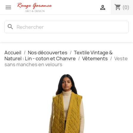
shopping_cart


(0)
search
Accueil
Nos découvertes
Textile Vintage &
Naturel : Lin - coton et Chanvre
Vêtements
Veste
sans manches en velours