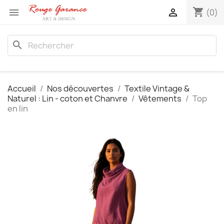
shopping_cart


(0)
search
Accueil
Nos découvertes
Textile Vintage &
Naturel : Lin - coton et Chanvre
Vêtements
Top
en lin